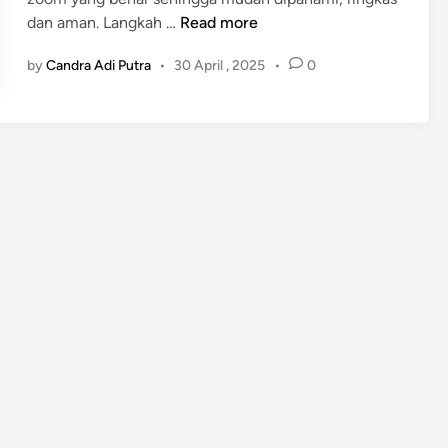
n
P
dan aman. Langkah …
Read more
a
by
Candra Adi Putra
•
30 April , 2025
•
0
n
d
u
a
n
M
e
m
b
u
a
t
U
n
d
a