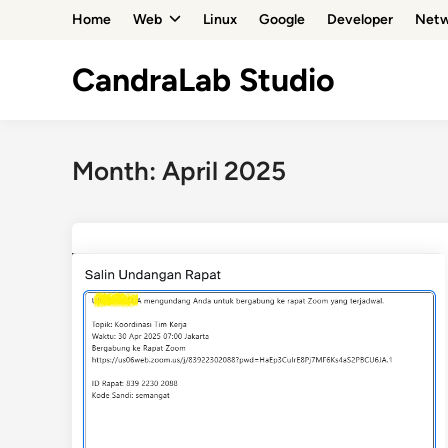
Skip
Home
Web
Linux
Google
Developer
Netw
to
content
CandraLab Studio
Month:
April 2025