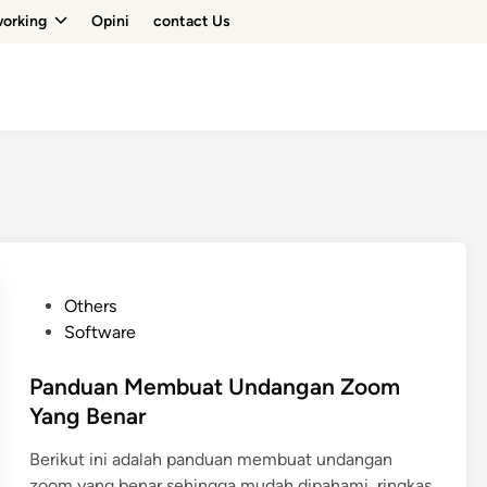
orking
Opini
contact Us
P
Others
o
Software
s
t
Panduan Membuat Undangan Zoom
e
Yang Benar
d
Berikut ini adalah panduan membuat undangan
i
zoom yang benar sehingga mudah dipahami, ringkas