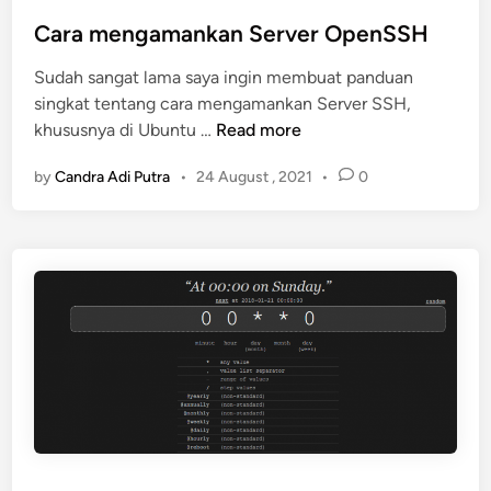
o
s
Cara mengamankan Server OpenSSH
t
Sudah sangat lama saya ingin membuat panduan
e
singkat tentang cara mengamankan Server SSH,
d
C
khususnya di Ubuntu …
Read more
i
a
n
by
Candra Adi Putra
•
24 August , 2021
•
0
r
a
m
e
n
g
a
m
a
n
k
a