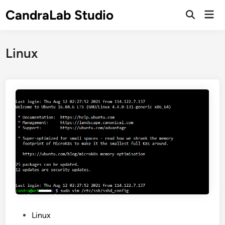
Skip
CandraLab Studio
Mai
to
Open
Men
Search
content
Linux
P
Linux