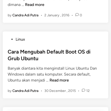
o
M
dimana …
Read more
i
g
o
n
g
by
Candra Adi Putra
•
2 January , 2016
•
0
n
e
i
r
t
d
o
i
P
Linux
r
S
o
i
e
s
Cara Mengubah Default Boot OS di
n
r
t
Grub Ubuntu
g
v
e
S
e
Banyak diantara kita menginstall Linux Ubuntu Dan
d
e
r
Windows dalam satu komputer. Secara default,
i
r
U
C
Ubuntu akan menjadi …
Read more
n
v
b
a
e
u
by
Candra Adi Putra
•
30 December , 2015
•
12
r
r
n
a
L
t
M
i
u
e