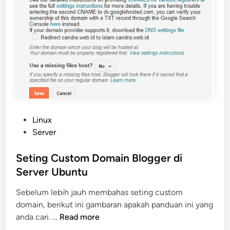
i
T
e
r
m
i
n
a
l
L
P
Linux
i
o
Server
n
s
u
t
Seting Custom Domain Blogger di
x
e
Server Ubuntu
k
d
e
Sebelum lebih jauh membahas seting custom
i
G
domain, berikut ini gambaran apakah panduan ini yang
n
o
S
anda cari. …
Read more
o
e