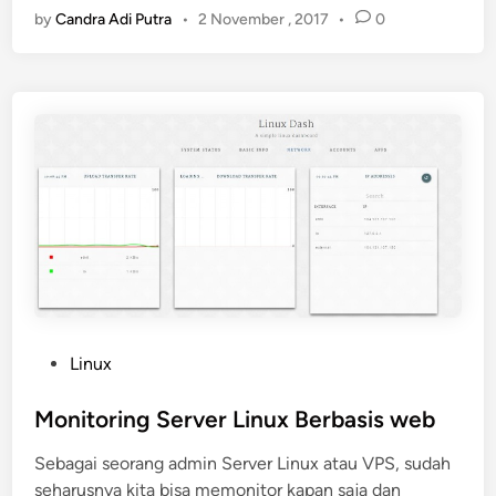
by
Candra Adi Putra
•
2 November , 2017
•
0
g
t
l
i
e
n
D
g
r
C
i
u
v
s
e
t
o
m
D
o
m
P
Linux
a
o
i
s
Monitoring Server Linux Berbasis web
n
t
B
Sebagai seorang admin Server Linux atau VPS, sudah
e
l
seharusnya kita bisa memonitor kapan saja dan
d