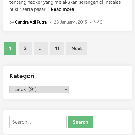
tentang hacker yang melakukan serangan di instalasi
d
P
nuklir serta pasar …
Read more
i
e
n
by
Candra Adi Putra
•
28 January , 2015
•
0
n
j
e
Posts
l
1
2
…
11
Next
a
pagination
s
a
n
Kategori
t
e
Kategori
k
n
i
s
Search
F
for:
i