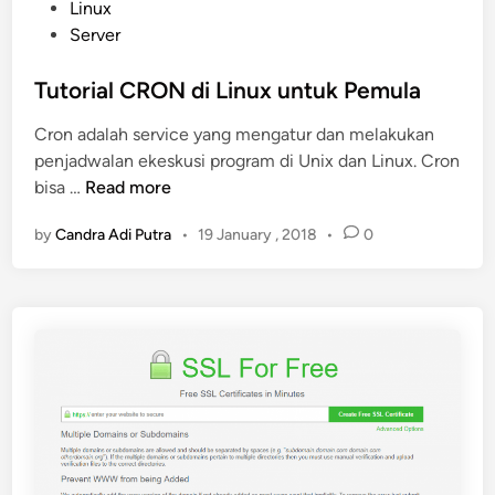
n
P
Linux
S
o
Server
e
s
r
t
Tutorial CRON di Linux untuk Pemula
v
e
Cron adalah service yang mengatur dan melakukan
e
d
penjadwalan ekeskusi program di Unix dan Linux. Cron
r
i
T
bisa …
Read more
O
n
u
p
by
Candra Adi Putra
•
19 January , 2018
•
0
t
e
o
n
r
S
i
S
a
H
l
C
R
O
N