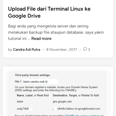
i
s
k
t
Upload File dari Terminal Linux ke
a
e
Google Drive
t
d
S
Bagi anda yang mengelola server dan sering
i
S
melakukan backup file ataupun database, saya yakin
n
L
U
tutorial ini …
Read more
p
by
Candra Adi Putra
•
8 November , 2017
•
3
l
o
a
d
F
i
l
e
d
a
r