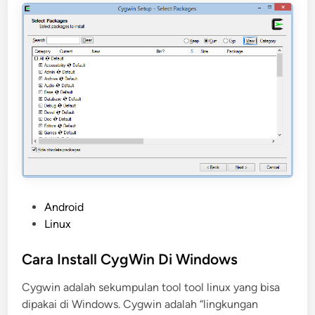
n
n
u
g
x
u
B
b
e
a
r
h
b
D
a
e
s
f
i
a
s
u
w
l
e
P
Android
t
b
o
Linux
B
s
o
t
Cara Install CygWin Di Windows
o
e
t
Cygwin adalah sekumpulan tool tool linux yang bisa
d
O
dipakai di Windows. Cygwin adalah “lingkungan
i