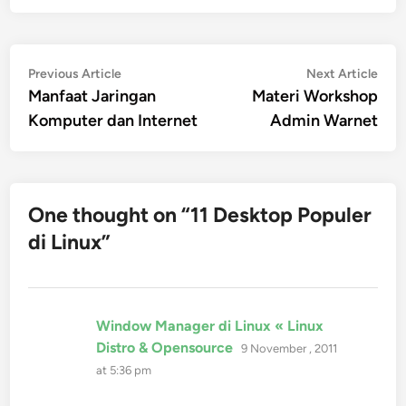
Post
Previous
Nex
Previous Article
Next Article
article:
artic
Manfaat Jaringan
Materi Workshop
navigation
Komputer dan Internet
Admin Warnet
One thought on “
11 Desktop Populer
di Linux
”
Window Manager di Linux « Linux
says:
Distro & Opensource
9 November , 2011
at 5:36 pm