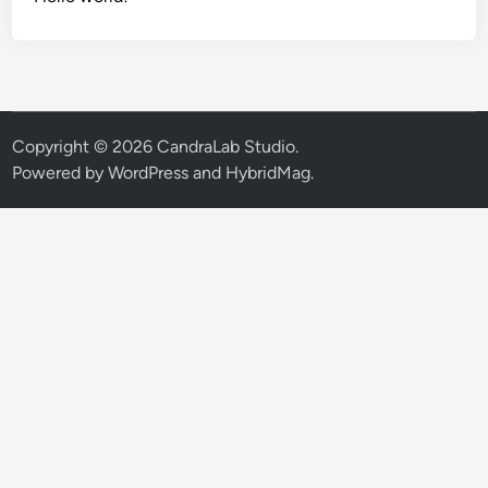
Copyright © 2026
CandraLab Studio
.
Powered by
WordPress
and
HybridMag
.