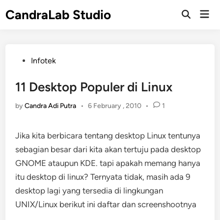
Skip
CandraLab Studio
Mai
to
Open
Men
Search
content
Posted
Infotek
in
11 Desktop Populer di Linux
by
Candra Adi Putra
•
6 February , 2010
•
1
Jika kita berbicara tentang desktop Linux tentunya
sebagian besar dari kita akan tertuju pada desktop
GNOME ataupun KDE. tapi apakah memang hanya
itu desktop di linux? Ternyata tidak, masih ada 9
desktop lagi yang tersedia di lingkungan
UNIX/Linux berikut ini daftar dan screenshootnya